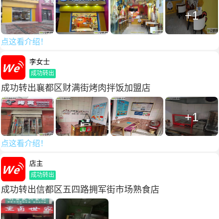
+
1
点这看介绍！
李女士
成功转出
成功转出襄都区财满街烤肉拌饭加盟店
+
1
点这看介绍！
店主
成功转出
成功转出信都区五四路拥军街市场熟食店