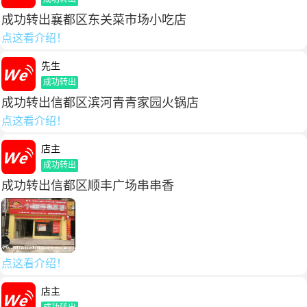
成功转出襄都区东关菜市场小吃店
点这看介绍！
先生
成功转出
成功转出信都区滨河青青家园火锅店
点这看介绍！
店主
成功转出
成功转出信都区顺丰广场串串香
点这看介绍！
店主